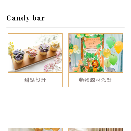
微婚禮
Candy bar
戶外婚禮
背板設計
商業/活動佈置
設備租借
甜點設計
動物森林派對
其他項目
舞台佈置
走道佈置