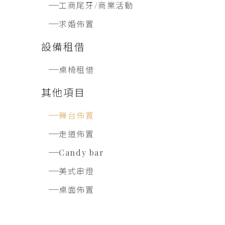
工商尾牙/商業活動
求婚佈置
設備租借
桌椅租借
其他項目
舞台佈置
走道佈置
Candy bar
美式串燈
桌面佈置