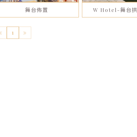
舞台佈置
W Hotel-舞
1