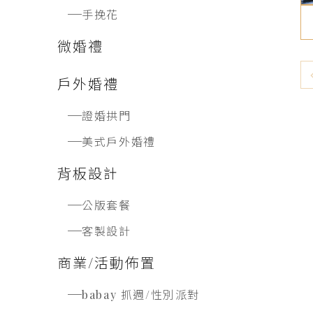
手挽花
微婚禮
戶外婚禮
證婚拱門
美式戶外婚禮
背板設計
公版套餐
客製設計
商業/活動佈置
babay 抓週/性別派對