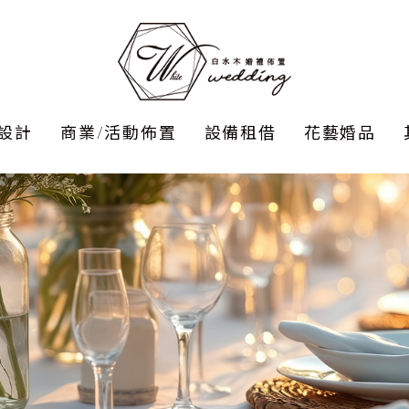
設計
商業/活動佈置
設備租借
花藝婚品
babay 抓週/性別
捧花
舞台
派對
工商尾牙/商業活動
胸花
走道
求婚佈置
手挽花
Cand
美式
桌面