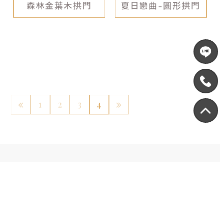
森林金葉木拱門
夏日戀曲-圓形拱門
1
2
3
4
聯絡我們
TEL: 0968-727057