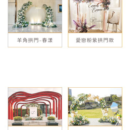
其他項目
羊角拱門-春漾
愛戀粉紫拱門款