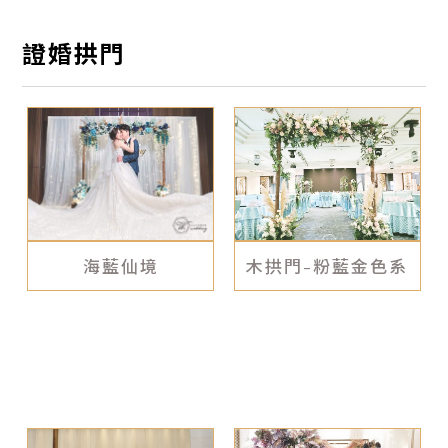
微婚禮
證婚拱門
戶外婚禮
證婚拱門
美式戶外婚禮
海藍仙境
木拱門-粉藍金色系
背板設計
商業/活動佈置
設備租借