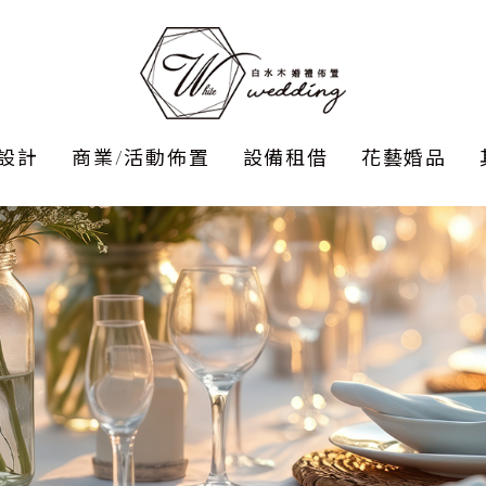
設計
商業/活動佈置
設備租借
花藝婚品
babay 抓週/性別
捧花
舞台
派對
工商尾牙/商業活動
胸花
走道
求婚佈置
手挽花
Cand
美式
桌面