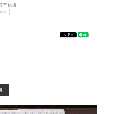
奶茶仙境
套餐
境