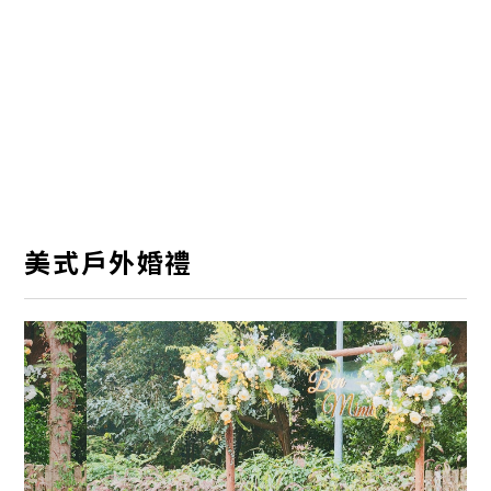
戶外婚禮
證婚拱門
美式戶外婚禮
美式戶外婚禮