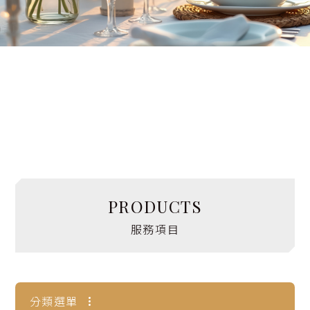
PRODUCTS
服務項目
分類選單